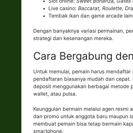
Slot online:
Sweet Bonanza, Gates 
Live casino:
Baccarat, Roulette, Dr
Tembak ikan dan game arcade lai
Dengan banyaknya variasi permainan, pe
strategi dan kesenangan mereka.
Cara Bergabung de
Untuk memulai, pemain harus mendaftar 
pendaftaran biasanya mudah dan cepat. S
deposit menggunakan berbagai metode pe
wallet, atau pulsa.
Keunggulan bermain melalui agen resmi 
dan promo untuk anggota baru maupun lam
membuat pemain bisa tetap bermain kap
smartphone.