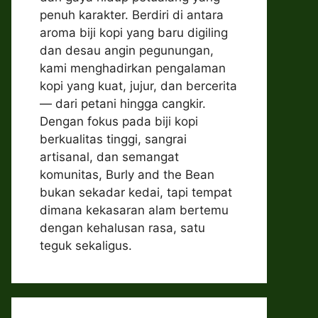
penuh karakter. Berdiri di antara
aroma biji kopi yang baru digiling
dan desau angin pegunungan,
kami menghadirkan pengalaman
kopi yang kuat, jujur, dan bercerita
— dari petani hingga cangkir.
Dengan fokus pada biji kopi
berkualitas tinggi, sangrai
artisanal, dan semangat
komunitas, Burly and the Bean
bukan sekadar kedai, tapi tempat
dimana kekasaran alam bertemu
dengan kehalusan rasa, satu
teguk sekaligus.