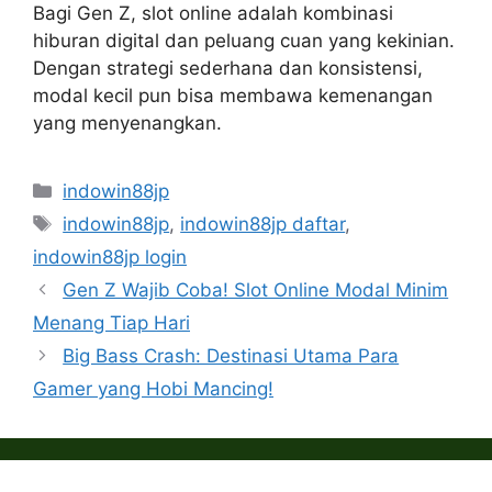
Bagi Gen Z, slot online adalah kombinasi
hiburan digital dan peluang cuan yang kekinian.
Dengan strategi sederhana dan konsistensi,
modal kecil pun bisa membawa kemenangan
yang menyenangkan.
Categories
indowin88jp
Tags
indowin88jp
,
indowin88jp daftar
,
indowin88jp login
Gen Z Wajib Coba! Slot Online Modal Minim
Menang Tiap Hari
Big Bass Crash: Destinasi Utama Para
Gamer yang Hobi Mancing!