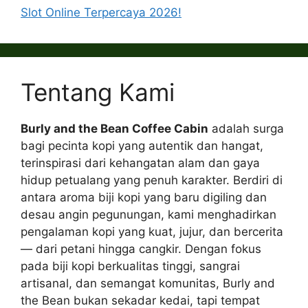
Slot Online Terpercaya 2026!
Tentang Kami
Burly and the Bean Coffee Cabin
adalah surga
bagi pecinta kopi yang autentik dan hangat,
terinspirasi dari kehangatan alam dan gaya
hidup petualang yang penuh karakter. Berdiri di
antara aroma biji kopi yang baru digiling dan
desau angin pegunungan, kami menghadirkan
pengalaman kopi yang kuat, jujur, dan bercerita
— dari petani hingga cangkir. Dengan fokus
pada biji kopi berkualitas tinggi, sangrai
artisanal, dan semangat komunitas, Burly and
the Bean bukan sekadar kedai, tapi tempat