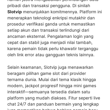
pribadi dan transaksi pengguna. Di sinilah
Slotvip
menunjukkan komitmennya. Platform ini
menerapkan teknologi enkripsi mutakhir dan
prosedur verifikasi ganda untuk memastikan
setiap akun dan transaksi terlindungi dari
ancaman eksternal. Pengalaman login yang
cepat dan stabil juga menjadi nilai tambah,
karena pemain tidak perlu khawatir terganggu
oleh link error atau gangguan teknis lainnya.
Selain keamanan, Slotvip juga menawarkan
beragam pilihan game slot dari provider
ternama dunia. Mulai dari tema klasik hingga
modern, jackpot progresif hingga mini games
interaktif—semuanya tersedia dalam satu
platform yang mudah diakses. Fitur seperti live
chat 24/7 dan panduan bermain yang lengkap