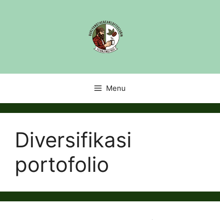
Skip
to
content
Menu
Diversifikasi
portofolio