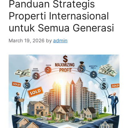
Panduan Strategis
Properti Internasional
untuk Semua Generasi
March 19, 2026
by
admin