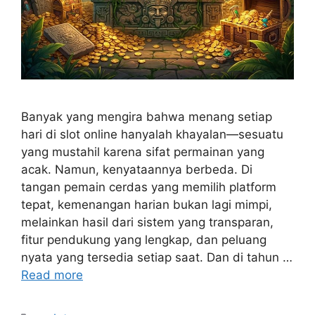
Banyak yang mengira bahwa menang setiap
hari di slot online hanyalah khayalan—sesuatu
yang mustahil karena sifat permainan yang
acak. Namun, kenyataannya berbeda. Di
tangan pemain cerdas yang memilih platform
tepat, kemenangan harian bukan lagi mimpi,
melainkan hasil dari sistem yang transparan,
fitur pendukung yang lengkap, dan peluang
nyata yang tersedia setiap saat. Dan di tahun …
Read more