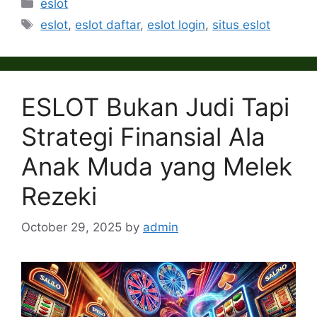
Categories
eslot
Tags
eslot
,
eslot daftar
,
eslot login
,
situs eslot
ESLOT Bukan Judi Tapi
Strategi Finansial Ala
Anak Muda yang Melek
Rezeki
October 29, 2025
by
admin