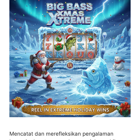
Mencatat dan merefleksikan pengalaman