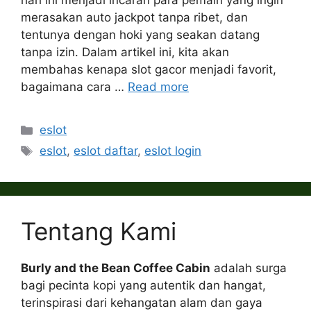
hari ini menjadi incaran para pemain yang ingin
merasakan auto jackpot tanpa ribet, dan
tentunya dengan hoki yang seakan datang
tanpa izin. Dalam artikel ini, kita akan
membahas kenapa slot gacor menjadi favorit,
bagaimana cara …
Read more
Categories
eslot
Tags
eslot
,
eslot daftar
,
eslot login
Tentang Kami
Burly and the Bean Coffee Cabin
adalah surga
bagi pecinta kopi yang autentik dan hangat,
terinspirasi dari kehangatan alam dan gaya