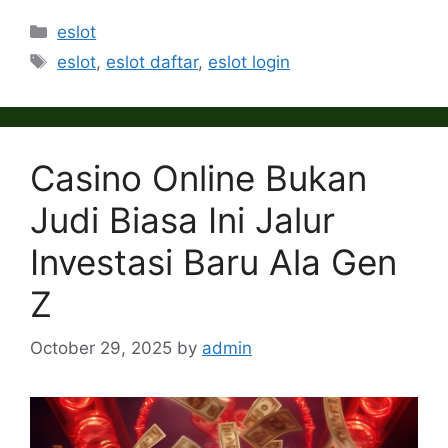
Categories
eslot
Tags
eslot
,
eslot daftar
,
eslot login
Casino Online Bukan
Judi Biasa Ini Jalur
Investasi Baru Ala Gen
Z
October 29, 2025
by
admin