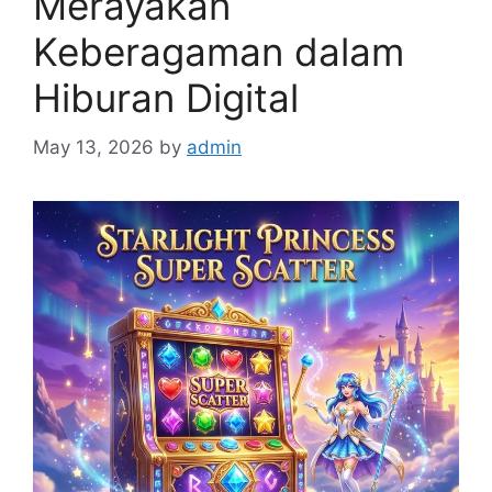
Merayakan
Keberagaman dalam
Hiburan Digital
May 13, 2026
by
admin