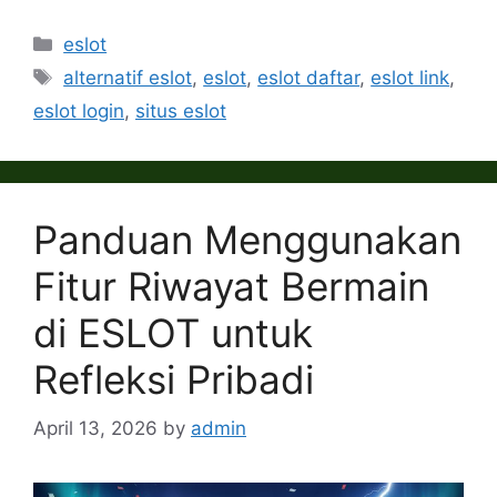
Categories
eslot
Tags
alternatif eslot
,
eslot
,
eslot daftar
,
eslot link
,
eslot login
,
situs eslot
Panduan Menggunakan
Fitur Riwayat Bermain
di ESLOT untuk
Refleksi Pribadi
April 13, 2026
by
admin