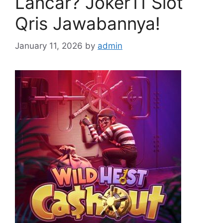
Lancar? Joker11 Slot
Qris Jawabannya!
January 11, 2026
by
admin