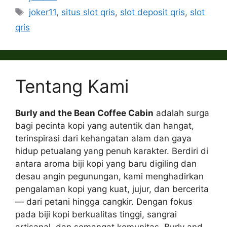
Tags
joker11
,
situs slot qris
,
slot deposit qris
,
slot
qris
Tentang Kami
Burly and the Bean Coffee Cabin
adalah surga
bagi pecinta kopi yang autentik dan hangat,
terinspirasi dari kehangatan alam dan gaya
hidup petualang yang penuh karakter. Berdiri di
antara aroma biji kopi yang baru digiling dan
desau angin pegunungan, kami menghadirkan
pengalaman kopi yang kuat, jujur, dan bercerita
— dari petani hingga cangkir. Dengan fokus
pada biji kopi berkualitas tinggi, sangrai
artisanal, dan semangat komunitas, Burly and