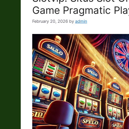
Game Pragmatic Pla
February 20, 2026
by
admin