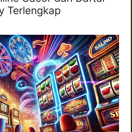
y Terlengkap