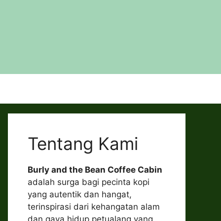
Tentang Kami
Burly and the Bean Coffee Cabin
adalah surga bagi pecinta kopi
yang autentik dan hangat,
terinspirasi dari kehangatan alam
dan gaya hidup petualang yang