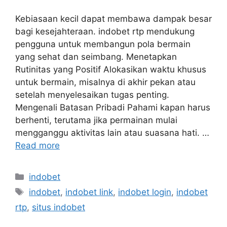
Kebiasaan kecil dapat membawa dampak besar
bagi kesejahteraan. indobet rtp mendukung
pengguna untuk membangun pola bermain
yang sehat dan seimbang. Menetapkan
Rutinitas yang Positif Alokasikan waktu khusus
untuk bermain, misalnya di akhir pekan atau
setelah menyelesaikan tugas penting.
Mengenali Batasan Pribadi Pahami kapan harus
berhenti, terutama jika permainan mulai
mengganggu aktivitas lain atau suasana hati. …
Read more
Categories
indobet
Tags
indobet
,
indobet link
,
indobet login
,
indobet
rtp
,
situs indobet