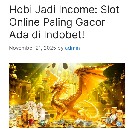
Hobi Jadi Income: Slot
Online Paling Gacor
Ada di Indobet!
November 21, 2025
by
admin