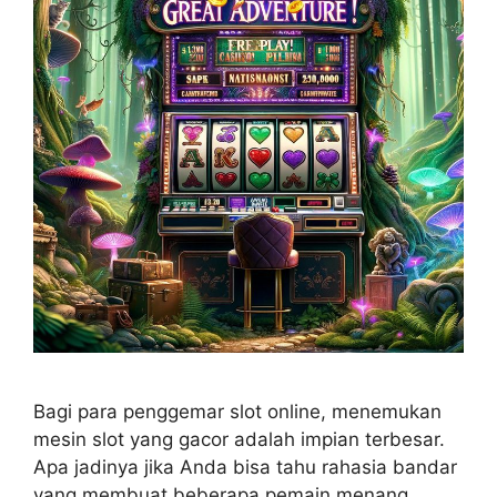
Bagi para penggemar slot online, menemukan
mesin slot yang gacor adalah impian terbesar.
Apa jadinya jika Anda bisa tahu rahasia bandar
yang membuat beberapa pemain menang