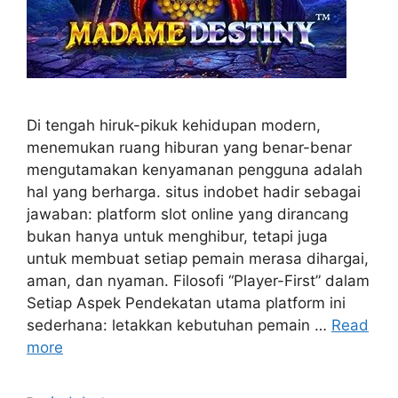
Di tengah hiruk-pikuk kehidupan modern,
menemukan ruang hiburan yang benar-benar
mengutamakan kenyamanan pengguna adalah
hal yang berharga. situs indobet hadir sebagai
jawaban: platform slot online yang dirancang
bukan hanya untuk menghibur, tetapi juga
untuk membuat setiap pemain merasa dihargai,
aman, dan nyaman. Filosofi “Player-First” dalam
Setiap Aspek Pendekatan utama platform ini
sederhana: letakkan kebutuhan pemain …
Read
more