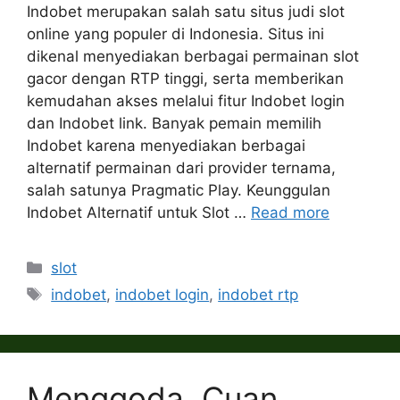
Indobet merupakan salah satu situs judi slot
online yang populer di Indonesia. Situs ini
dikenal menyediakan berbagai permainan slot
gacor dengan RTP tinggi, serta memberikan
kemudahan akses melalui fitur Indobet login
dan Indobet link. Banyak pemain memilih
Indobet karena menyediakan berbagai
alternatif permainan dari provider ternama,
salah satunya Pragmatic Play. Keunggulan
Indobet Alternatif untuk Slot …
Read more
Categories
slot
Tags
indobet
,
indobet login
,
indobet rtp
Menggoda, Cuan