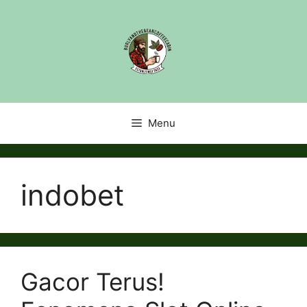
Skip
to
content
Menu
indobet
Gacor Terus!