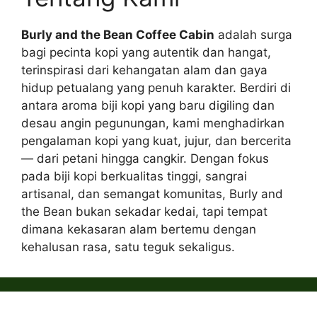
Burly and the Bean Coffee Cabin
adalah surga
bagi pecinta kopi yang autentik dan hangat,
terinspirasi dari kehangatan alam dan gaya
hidup petualang yang penuh karakter. Berdiri di
antara aroma biji kopi yang baru digiling dan
desau angin pegunungan, kami menghadirkan
pengalaman kopi yang kuat, jujur, dan bercerita
— dari petani hingga cangkir. Dengan fokus
pada biji kopi berkualitas tinggi, sangrai
artisanal, dan semangat komunitas, Burly and
the Bean bukan sekadar kedai, tapi tempat
dimana kekasaran alam bertemu dengan
kehalusan rasa, satu teguk sekaligus.