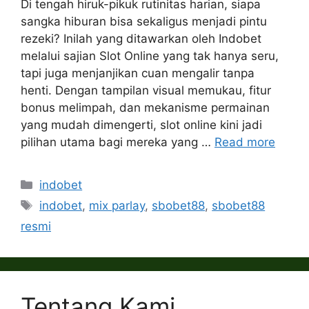
Di tengah hiruk-pikuk rutinitas harian, siapa
sangka hiburan bisa sekaligus menjadi pintu
rezeki? Inilah yang ditawarkan oleh Indobet
melalui sajian Slot Online yang tak hanya seru,
tapi juga menjanjikan cuan mengalir tanpa
henti. Dengan tampilan visual memukau, fitur
bonus melimpah, dan mekanisme permainan
yang mudah dimengerti, slot online kini jadi
pilihan utama bagi mereka yang …
Read more
Categories
indobet
Tags
indobet
,
mix parlay
,
sbobet88
,
sbobet88
resmi
Tentang Kami