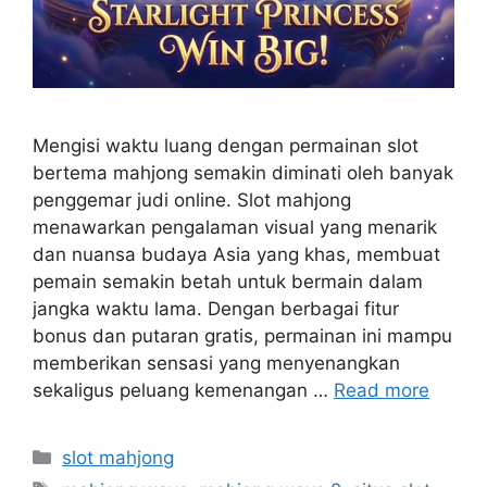
Mengisi waktu luang dengan permainan slot
bertema mahjong semakin diminati oleh banyak
penggemar judi online. Slot mahjong
menawarkan pengalaman visual yang menarik
dan nuansa budaya Asia yang khas, membuat
pemain semakin betah untuk bermain dalam
jangka waktu lama. Dengan berbagai fitur
bonus dan putaran gratis, permainan ini mampu
memberikan sensasi yang menyenangkan
sekaligus peluang kemenangan …
Read more
Categories
slot mahjong
Tags