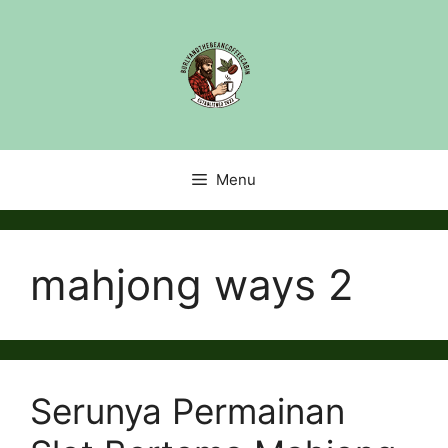
Skip
to
content
Menu
mahjong ways 2
Serunya Permainan