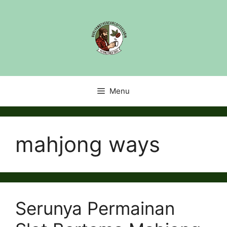
Skip
to
content
Menu
mahjong ways
Serunya Permainan